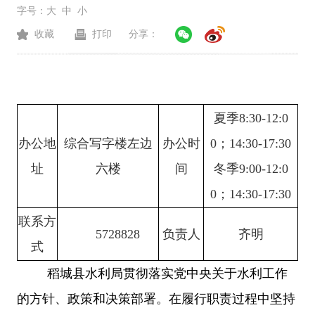
字号：
大
中
小
收藏
打印
分享：
夏季
8:30-12:0
办公地
综合写字楼左边
办公时
0；
14:30-17:30
址
六楼
间
冬季
9:00-12:0
0；14:30-17:30
联系方
5728828
负责人
齐明
式
稻城县
水利局贯彻落实党
中央关于水利工作
的方针、政策和决策部署。在履行职责过程中坚持