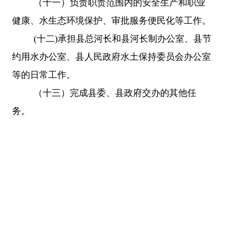
（
十一
）
负责职责范围内的安全生产和职业
健康、水生态环境保护、审批服务便民化等工作。
(十
二
)
承担
县
总河长和
县
河长制办公室、
县
节
约用水办公室、
县
人民政府水土保持委员会办公室
等的日常工作。
（
十三
）
完成县委、
县政府交办的其他
任
务
。