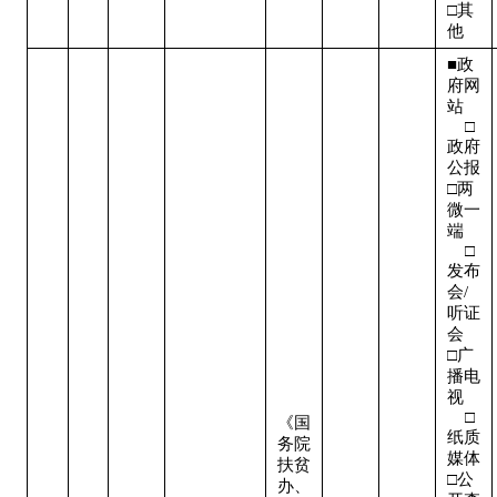
□其
他
■政
府网
站   
    □
政府
公报

□两
微一
端   
    □
发布
会/
听证
会  

□广
播电
视   
    □
《国
纸质
务院
媒体

扶贫
□公
办、