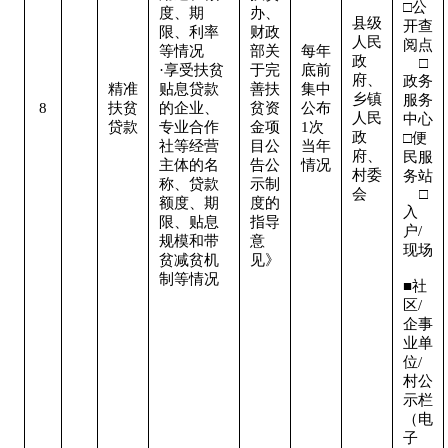
□公
度、期
办、
县级
开查
限、利率
财政
人民
阅点 
等情况

部关
每年
政
    □
·享受扶贫
于完
底前
府、
政务
精准
贴息贷款
善扶
集中
乡镇
服务
8
扶贫
的企业、
贫资
公布
人民
中心

贷款
专业合作
金项
1次
政
□便
社等经营
目公
当年
府、
民服
主体的名
告公
情况
村委
务站 
称、贷款
示制
会
    □
额度、期
度的
入
限、贴息
指导
户/
规模和带
意
现场 
贫减贫机
见》
制等情况
■社
区/
企事
业单
位/
村公
示栏
（电
子