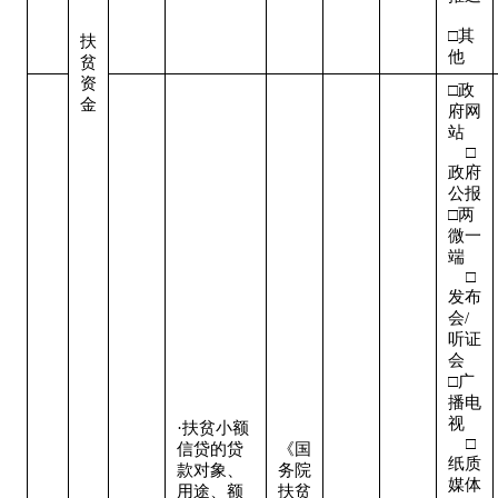
□其
扶
他
贫
资
□政
金
府网
站   
    □
政府
公报

□两
微一
端   
    □
发布
会/
听证
会  

□广
播电
视   
·扶贫小额
    □
信贷的贷
《国
纸质
款对象、
务院
媒体

用途、额
扶贫