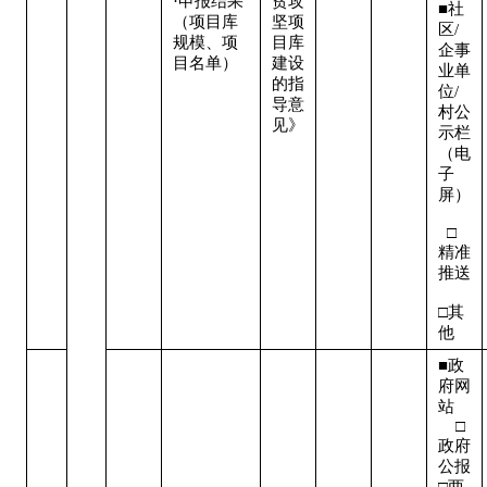
·申报结果
贫攻
■社
（项目库
坚项
区/
规模、项
目库
企事
目名单）
建设
业单
的指
位/
导意
村公
见》
示栏
（电
子
屏） 
  □
精准
推送 
□其
他
■政
府网
站   
    □
政府
公报

□两