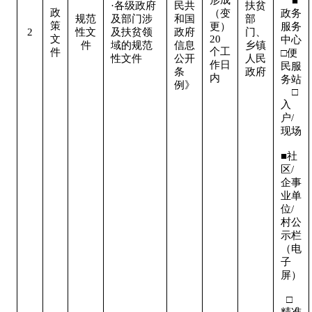
    ■
·各级政府
民共
扶贫
政
（变
政务
规范
及部门涉
和国
部
策
更）
服务
2
性文
及扶贫领
政府
门、
文
20
中心

件
域的规范
信息
乡镇
个工
件
□便
性文件
公开
人民
作日
民服
条
政府
内
务站 
例》
    □
入
户/
现场 
■社
区/
企事
业单
位/
村公
示栏
（电
子
屏） 
  □
精准