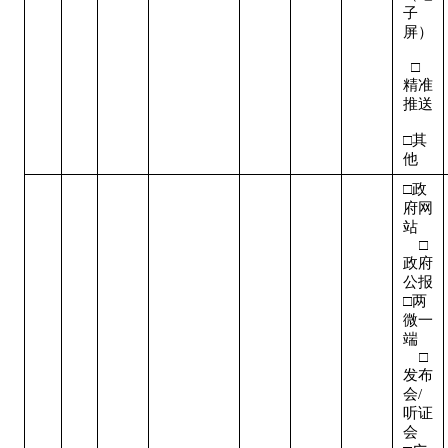
子
屏） 
  □
精准
推送 
□其
他
□政
府网
站   
    □
政府
公报

□两
微一
端   
    □
发布
会/
听证
会  
