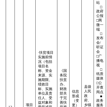
站   
    □
政府
公报

□两
微一
端   
    □
发布
会/
听证
会  

·扶贫项目
□广
实施前情
播电
况（包括
视   
项目名
    □
称、资金
《国
纸质
来源、实
务院
媒体

施期限、
扶贫
□公
绩效目
办、
县级
开查
标、实施
财政
人民
信息
阅点 
单位及责
部关
政
形成
    ■
任人、受
于完
府、
（变
政务
益对象和
善扶
项目
乡镇
更）
服务
12
带贫减贫
贫资