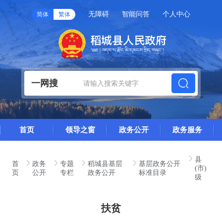
无障碍
智能问答
个人中心
简体
繁体
一网搜
首页
领导之窗
政务公开
政务服务
县
首
政务
专题
稻城县基层
基层政务公开
(市)
页
公开
专栏
政务公开
标准目录
级
扶贫