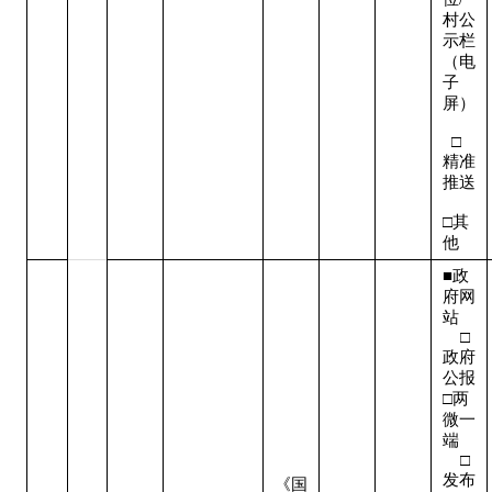
村公
示栏
（电
子
屏） 
  □
精准
推送 
□其
他
■政
府网
站   
    □
政府
公报

□两
微一
端   
    □
发布
《国