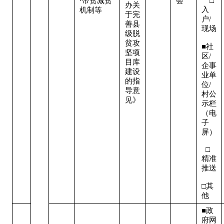
·带贫减贫
会
    □
办关
入
机制等
于完
户/
善县
现场 
级脱
贫攻
■社
坚项
区/
目库
企事
建设
业单
的指
位/
导意
村公
见》
示栏
（电
子
屏） 
  □
精准
推送 
□其
他
■政
府网