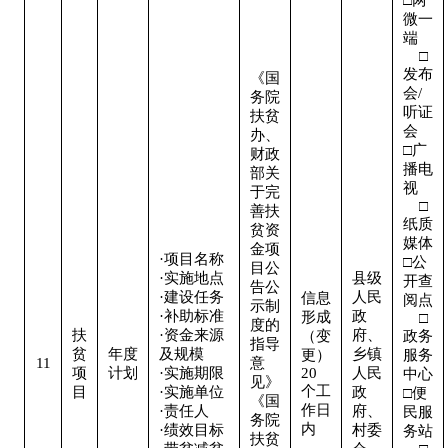
微一
端   
    □
发布
《国
会/
务院
听证
扶贫
会  

办、
□广
财政
播电
部关
视   
于完
    □
善扶
纸质
贫资
媒体

金项
·项目名称

□公
目公
·实施地点

县级
开查
告公
·建设任务

人民
信息
阅点 
示制
·补助标准

政
形成
    □
度的
扶
·资金来源
府、
（变
政务
指导
贫
年度
及规模

乡镇
更）
服务
11
意
项
计划
·实施期限

20
人民
中心

见》
个工
目
·实施单位

政
□便
《国
作日
·责任人

府、
民服
务院
内
·绩效目标

村委
务站 
扶贫