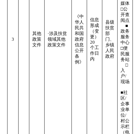
媒体

□公
开查
《中
信息
阅点 
华人
县级
形成
    ■
民共
扶贫
（变
政务
其他
·涉及扶贫
和国
部
更）
服务
3
政策
领域其他
政府
门、
20
中心

文件
政策文件
信息
乡镇
个工
□便
公开
人民
作日
民服
条
政府
内
务站 
例》
    □
入
户/
现场 
■社
区/
企事
业单
位/
村公
示栏
（电