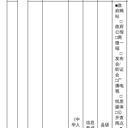
■政
府网
站   
    □
政府
公报

□两
微一
端   
    □
发布
会/
听证
会  

□广
播电
视   
    □
纸质
媒体

□公
开查
《中
信息
阅点 
华人
县级
形成