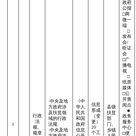
政府
公报

□两
微一
端   
    □
发布
会/
听证
会  

□广
播电
视   
    □
纸质
媒体

□公
开查
·中央及地
《中
信息
阅点 
方政府涉
华人
县级
形成
    ■
及扶贫领
民共
扶贫
行政
（变
政务
域的行政
和国
部
法
更）
服务
1
法规

政府
门、
规、
20
中心

·中央及地
信息
乡镇
个工
规章
□便
方政府涉
公开
人民