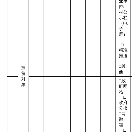
业单
位/
村公
示栏
（电
子
屏） 
  □
精准
推送 
□其
扶
他
贫
对
□政
象
府网
站   
    □
政府
公报

□两
微一
端   
    □