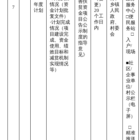
善扶
年度
情况（资
乡镇
更）
服务
7
贫资
计划
金计划批
20
人民
中心

金项
个工
复文件）

政
□便
目公
作日
·计划完成
府、
民服
告公
内
情况（项
村委
务站 
示制
目建设完
会
    □
度的
入
成、资金
指导
户/
使用、绩
意
现场 
效目标和
见》
减贫机制
■社
实现情况
区/
等）
企事
业单
位/
村公
示栏
（电
子
屏） 
  □
精准
推送 