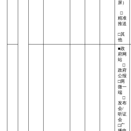
屏） 
  □
精准
推送 
□其
他
■政
府网
站   
    □
政府
公报

□两
微一
端   
    □
发布
会/
听证
会  

□广
播电