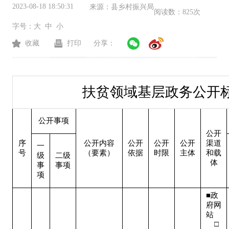
2023-08-18 18:50:31
来源：
县乡村振兴局
阅读数：
825次
字号：
大
中
小
收藏
打印
分享：
扶贫领域基层政务公开
公开事项
公开
序
公开内容
公开
公开
公开
渠道
一
号
（要素）
依据
时限
主体
和载
级
二级
体
事
事项
项
■政
府网
站   
    □