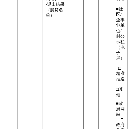
·退出结果
■社
（脱贫名
区/
单）
企事
业单
位/
村公
示栏
（电
子
屏） 
  □
精准
推送 
□其
他
■政
府网
站   
    □
政府