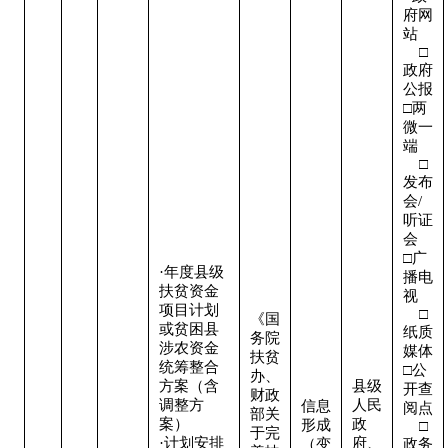
府网
站   
    □
政府
公报

□两
微一
端   
    □
发布
会/
听证
会  

□广
·年度县级
播电
扶贫资金
视   
项目计划
    □
《国
或贫困县
纸质
务院
涉农资金
媒体

扶贫
统筹整合
□公
办、
方案（含
县级
开查
财政
调整方
人民
信息
阅点 
部关
案）

政
形成
    □
于完
·计划安排
府、
（变
政务