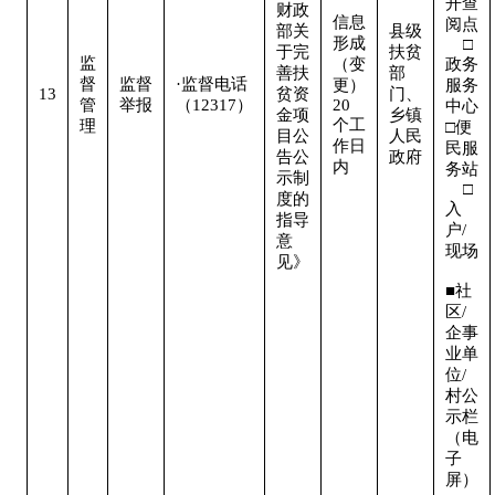
开查
财政
信息
阅点 
部关
县级
形成
    □
于完
扶贫
监
（变
政务
善扶
部
督
监督
·监督电话
更）
服务
13
贫资
门、
管
举报
（12317）
20
中心

金项
乡镇
个工
理
□便
目公
人民
作日
民服
告公
政府
内
务站 
示制
    □
度的
入
指导
户/
意
现场 
见》
■社
区/
企事
业单
位/
村公
示栏
（电
子
屏） 