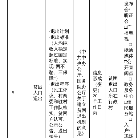
发布
会/
听证
会  

□广
·退出计划

播电
·退出标准
视   
（人均纯
    □
收入稳定
纸质
《中
超过国定
媒体

共中
标准、实
□公
央办
现“两不
开查
公
愁、三保
信息
阅点 
厅、
障”）

贫困
形成
    □
国务
·退出程序
退出
（变
政务
贫困
院办
（民主评
人口
更）
服务
5
人口
公厅
议、村两
20
所在
中心

退出
关于
个工
委和驻村
行政
□便
建立
作日
工作队核
村
民服
贫困
内
实、贫困
务站 
退出
户认可、
    □
机制
入
公示公
的意
户/
告、退出
见》
现场 
销号）
