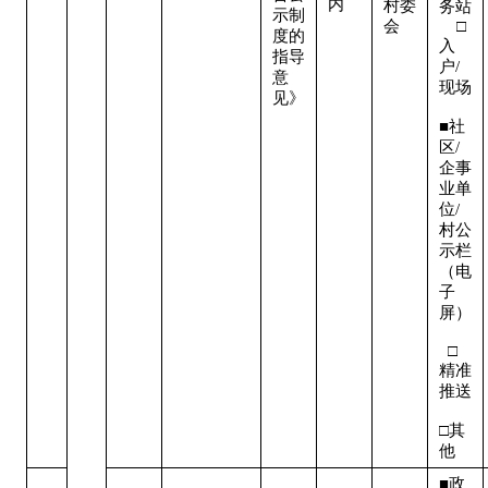
内
村委
务站 
示制
会
    □
度的
入
指导
户/
意
现场 
见》
■社
区/
企事
业单
位/
村公
示栏
（电
子
屏） 
  □
精准
推送 
□其
他
■政