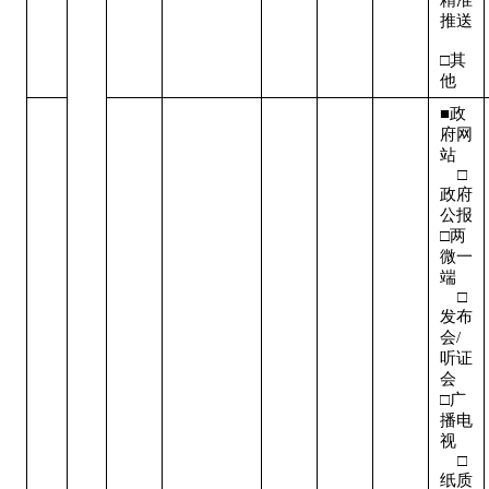
推送 
□其
他
■政
府网
站   
    □
政府
公报

□两
微一
端   
    □
发布
会/
听证
会  

□广
播电
视   
    □
纸质