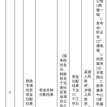
公报

□两
微一
端   
    □
发布
会/
听证
会  

□广
播电
视   
    □
《国
纸质
务院
媒体

扶贫
□公
办、
县级
开查
财政
人民
资金
阅点 
部关
财政
政
分配
    □
于完
专项
府、
结果
政务
善扶
扶贫
·资金名称

乡镇
下达
服务
6
贫资
资金
·分配结果
15
人民
中心

金项
个工
分配
政
□便
目公
作日
结果
府、
民服
告公