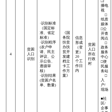
□广
播电
视   
    □
纸质
·识别标准
媒体

（国定标
□公
准、省定
《国
开查
标准）

务院
信息
阅点 
·识别程序
扶贫
形成
    □
贫困
(农户申
办扶
（变
政务
贫困
人口
请、民主
贫开
更）
服务
4
人口
所在
评议、公
发建
20
中心

识别
行政
个工
示公告、
档立
□便
村
作日
逐级审
卡工
民服
内
核）

作方
务站 
·识别结果
案》
    □
入
(贫困户名
户/
单、数量)
现场 
■社
区/
企事