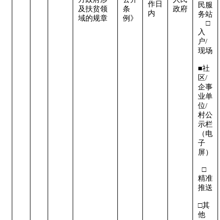
作日
民服
及扶贫领
条
政府
内
务站 
域的规章
例》
    □
入
户/
现场 
■社
区/
企事
业单
位/
村公
示栏
（电
子
屏） 
  □
精准
推送 
□其
他