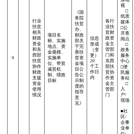
视   
    □
《国
纸质
务院
行业
各行
媒体

扶贫
扶贫
业扶
□公
办、
相关
贫财
开查
项目名
财政
财政
政资
信息
阅点 
称、实施
部关
资金
金主
形成
    □
地点、资
于完
和东
管部
（变
政务
金规模、
善扶
西部
门和
更）
服务
9
实施单
贫资
扶贫
20
东西
中心

位、带贫
金项
个工
协作
部扶
□便
减贫机
目公
作日
财政
贫协
民服
制、绩效
告公
内
支援
作资
务站 
目标
示制
资金
金主
    □
度的
入
使用
管部
指导
户/
情况
门
意
现场 
见》
■社
区/
企事
业单
位/