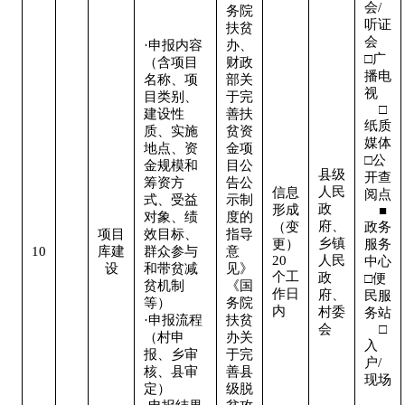
会/
务院
听证
扶贫
会  

·申报内容
办、
□广
（含项目
财政
播电
名称、项
部关
视   
目类别、
于完
    □
建设性
善扶
纸质
质、实施
贫资
媒体

地点、资
金项
□公
金规模和
目公
县级
开查
筹资方
告公
人民
信息
阅点 
式、受益
示制
政
形成
    ■
对象、绩
度的
府、
（变
政务
项目
效目标、
指导
乡镇
更）
服务
10
库建
群众参与
意
20
人民
中心

设
和带贫减
见》
个工
政
□便
贫机制
《国
作日
府、
民服
等）

务院
内
村委
务站 
·申报流程
扶贫
会
    □
（村申
办关
入
报、乡审
于完
户/
核、县审
善县
现场 
定）

级脱