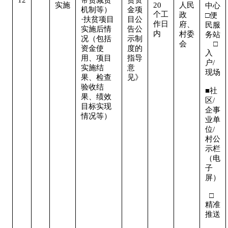
实施
20
人民
中心

机制等）

金项
个工
政
□便
·扶贫项目
目公
作日
府、
民服
实施后情
告公
内
村委
务站 
况（包括
示制
会
    □
资金使
度的
入
用、项目
指导
户/
实施结
意
现场 
果、检查
见》
验收结
■社
果、绩效
区/
目标实现
企事
情况等）
业单
位/
村公
示栏
（电
子
屏） 
  □
精准
推送 