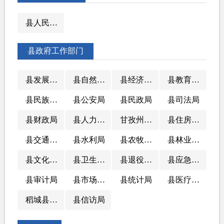
县人民政府办公室
县政府工作部门
县发展和改革局
县自然资源和规划局
县经济信息和商务合作局
县教育和体育局
县民族宗教事务局
县公安局
县民政局
县司法局
县财政局
县人力资源和社会保障局
甘孜州稻城生态环境局
县住房和城乡建设局
县交通运输局
县水利局
县农牧农村和科技局
县林业和草原局
县文化广播电视和旅游局
县卫生健康局
县退役军人事务局
县应急管理局
县审计局
县市场监督管理局
县统计局
县医疗保障局
稻城县行政审批局
县信访局