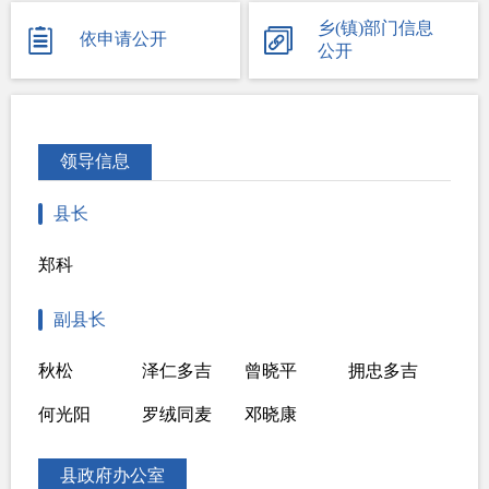
重大项目
乡(镇)部门信息
依申请公开
公开
重大民生信息
招考录用
其他法定信息
领导信息
县长
郑科
副县长
秋松
泽仁多吉
曾晓平
拥忠多吉
何光阳
罗绒同麦
邓晓康
县政府办公室