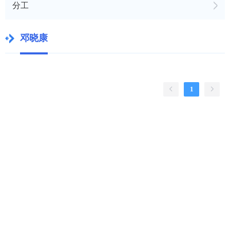
分工
邓晓康
1