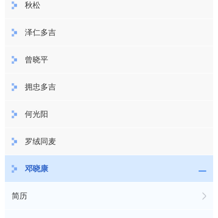
秋松
泽仁多吉
曾晓平
拥忠多吉
何光阳
罗绒同麦
邓晓康
简历