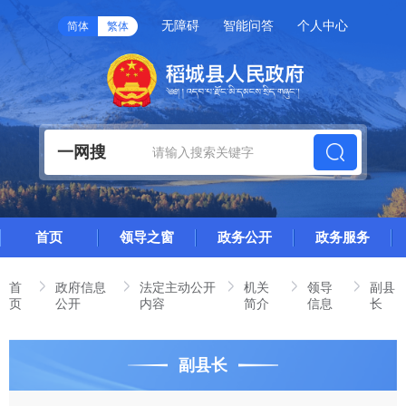
无障碍
智能问答
个人中心
简体
繁体
一网搜
首页
领导之窗
政务公开
政务服务
首
政府信息
法定主动公开
机关
领导
副县
页
公开
内容
简介
信息
长
副县长