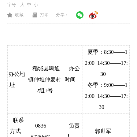
字号：
大
中
小
收藏
打印
分享：
夏季：8:30——1
2:00
14:30——17:
稻城县噶通
办公
办公地
30
镇仲堆仲麦村
时间
址
冬季：9:00——1
2组1号
2:00 14:30——17:
30
联系
0836——
负责
方式
郭世军
5725667
人