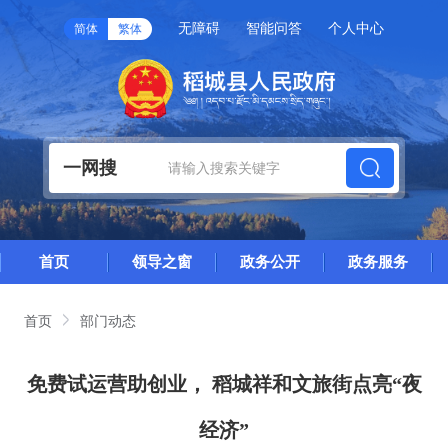
无障碍
智能问答
个人中心
简体
繁体
一网搜
首页
领导之窗
政务公开
政务服务
首页
部门动态
免费试运营助创业， 稻城祥和文旅街点亮“夜
经济”